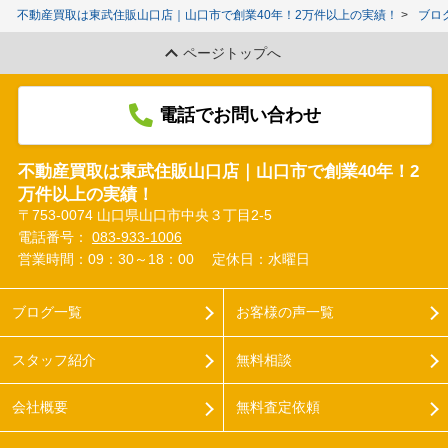
不動産買取は東武住販山口店｜山口市で創業40年！2万件以上の実績！
ブロ
ページトップへ
電話でお問い合わせ
不動産買取は東武住販山口店｜山口市で創業40年！2
万件以上の実績！
〒753-0074 山口県山口市中央３丁目2-5
電話番号：
083-933-1006
営業時間：09：30～18：00
定休日：水曜日
ブログ一覧
お客様の声一覧
スタッフ紹介
無料相談
会社概要
無料査定依頼