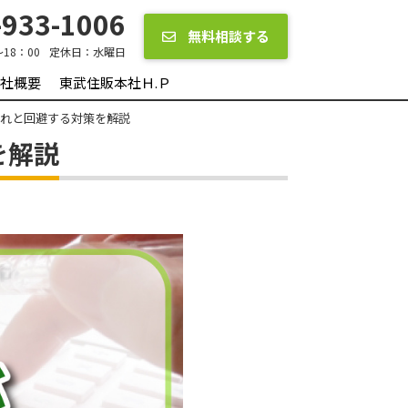
933-1006
無料相談する
～18：00
定休日：
水曜日
社概要
東武住販本社Ｈ.Ｐ
流れと回避する対策を解説
を解説